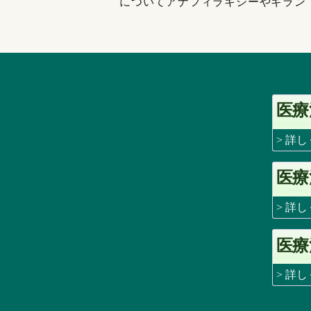
についてアナフィラキシーやギラン
医療
> 詳
医療
> 詳
医療
> 詳