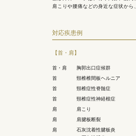
肩こりや腰痛などの身近な症状から
対応疾患例
【首・肩】
首・肩
胸郭出口症候群
首
頸椎椎間板ヘルニア
首
頸椎症性脊髄症
首
頸椎症性神経根症
肩
肩こり
肩
肩腱板断裂
肩
石灰沈着性腱板炎