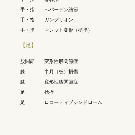
手・指
へバーデン結節
手・指
ガングリオン
手・指
マレット変形（槌指）
【足】
股関節
変形性股関節症
膝
半月（板）損傷
膝
変形性膝関節症
足
捻挫
足
ロコモティブシンドローム