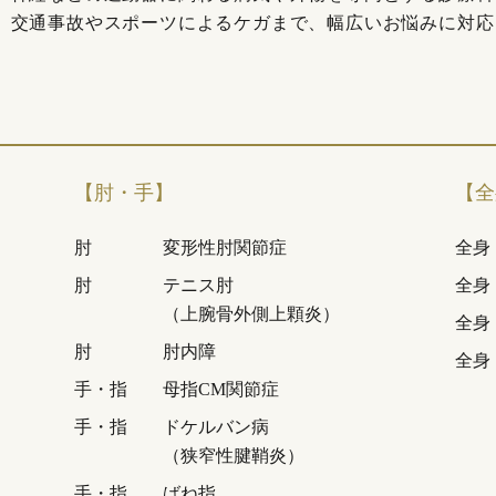
、交通事故やスポーツによるケガまで、幅広いお悩みに対応
【肘・手】
【全
肘
変形性肘関節症
全身
肘
テニス肘
全身
（上腕骨外側上顆炎）
全身
肘
肘内障
全身
手・指
母指CM関節症
手・指
ドケルバン病
（狭窄性腱鞘炎）
手・指
ばね指