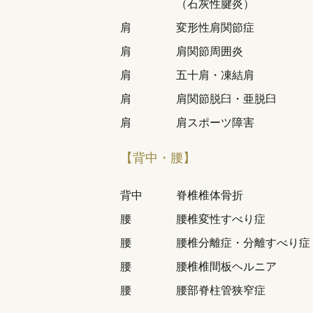
（石灰性腱炎）
肩
変形性肩関節症
肩
肩関節周囲炎
肩
五十肩・凍結肩
肩
肩関節脱臼・亜脱臼
肩
肩スポーツ障害
【背中・腰】
背中
脊椎椎体骨折
腰
腰椎変性すべり症
腰
腰椎分離症・分離すべり症
腰
腰椎椎間板ヘルニア
腰
腰部脊柱管狭窄症