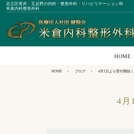
足立区青井・五反野の内科・整形外科・リハビリテーション科
米倉内科整形外科
HOME
HOME
ブログ
4月1日より受付開始
4